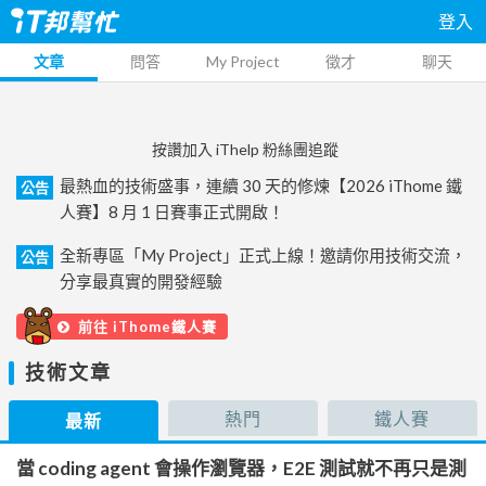
登入
文章
問答
My Project
徵才
聊天
按讚加入 iThelp 粉絲團追蹤
最熱血的技術盛事，連續 30 天的修煉【2026 iThome 鐵
公告
人賽】8 月 1 日賽事正式開啟！
全新專區「My Project」正式上線！邀請你用技術交流，
公告
分享最真實的開發經驗
前往 iThome鐵人賽
技術文章
熱門
鐵人賽
最新
當 coding agent 會操作瀏覽器，E2E 測試就不再只是測