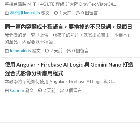
整機台灣製 MIT，4G LTE 模組 非大陸 DrayTek VigorC4...
由
林門神JanusLin
發文
1 天前
0
個留言
同一篇內容翻成十種語言，要換掉的不只是詞，是節日
我們做的是一套「上傳一張孩子的照片，就寫出並畫出一本繪本」
的產品，內容要以十種語...
由
lumorakids
發文
2 天前
0
個留言
使用 Angular、Firebase AI Logic 與 Gemini Nano 打造
混合式影像分析應用程式
本教學將示範如何使用 Angular、Firebase AI Logic 與 G...
由
Connie
發文
2 天前
0
個留言