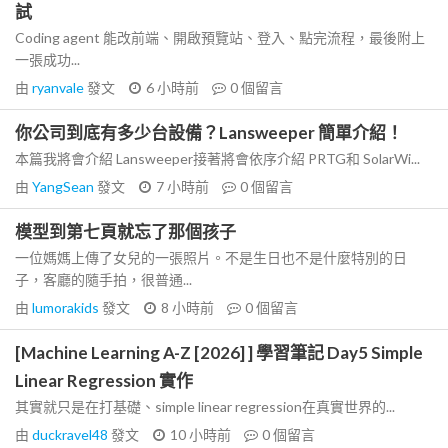
試
Coding agent 能改前端、開啟預覽站、登入、點完流程，最後附上
一張成功...
由
ryanvale
發文
6 小時前
0
個留言
你公司到底有多少台設備？Lansweeper 簡單介紹！
本篇我將會介紹 Lansweeper接著將會依序介紹 PRTG和 SolarWi...
由
YangSean
發文
7 小時前
0
個留言
模型到第七頁就忘了那個孩子
一位媽媽上傳了女兒的一張照片。不是生日也不是什麼特別的日
子，客廳的隨手拍，很普通...
由
lumorakids
發文
8 小時前
0
個留言
[Machine Learning A-Z [2026] ] 學習筆記 Day5 Simple
Linear Regression 實作
其實就只是在打基礎、simple linear regression在真實世界的...
由
duckravel48
發文
10 小時前
0
個留言