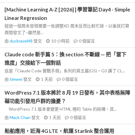
[Machine Learning A-Z [2026] ] 學習筆記 Day4 - Simple
Linear Regression
經過一個周末發現需要一些調整XD 周末反而比較忙碌，以後就打算
周間發文了~雖然是...
由
duckravel48
發文
10 小時前
0
個留言
Claude code 新手篇 5：換 section 不斷線 — 把「當下
進度」交接給下一個對話
這是「Claude Code 實戰手冊」系列的第五篇(G5)。G3 講了 CL...
由
timwei
發文
1 天前
0
個留言
WordPress 7.1 版本將於 8 月 19 日發布，其中表格無障
礙功能引發用戶群的擔憂？
WordPress 7.1 版本會變更 HTML 裡的 Table 的結構，其...
由
Mack Chan
發文
1 天前
0
個留言
船舶應用，近海 4G LTE，航運 Starlink 整合運用