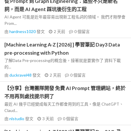
從 Prompt 到 Graph Engineering：這些不只是新名
詞，而是 AI Agent 踩坑後衍生的工程
AI Agent 可能是近年最容易出現新工程名詞的領域。 我們才剛學會
Prom...
由
hardness1020
發文
2 天前
0
個留言
[Machine Learning A-Z [2026] ] 學習筆記 Day3 Data
pre-processing with Python
了解Data Pre-processing的概念後，接著就是要實作了 資料下載
的...
由
duckravel48
發文
2 天前
0
個留言
【分享】台灣團隊開發 免費 AI Prompt 管理網站，終於
不用再到處找提示詞了
最近 AI 幾乎已經變成每天工作都會用到的工具。像是 ChatGPT、
Claud...
由
nlstudio
發文
3 天前
0
個留言