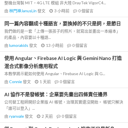
整機台灣製 MIT，4G LTE 模組 非大陸 DrayTek VigorC4...
由
林門神JanusLin
發文
3 小時前
0
個留言
同一篇內容翻成十種語言，要換掉的不只是詞，是節日
我們做的是一套「上傳一張孩子的照片，就寫出並畫出一本繪本」
的產品，內容要以十種語...
由
lumorakids
發文
13 小時前
0
個留言
使用 Angular、Firebase AI Logic 與 Gemini Nano 打造
混合式影像分析應用程式
本教學將示範如何使用 Angular、Firebase AI Logic 與 G...
由
Connie
發文
1 天前
0
個留言
AI 協作不是發帳號：企業要先畫出四條責任邊界
公司替工程師開好企業版 AI 帳號，治理其實還沒開始。 帳號只解決
「誰可以登入」...
由
ryanvale
發文
2 天前
0
個留言