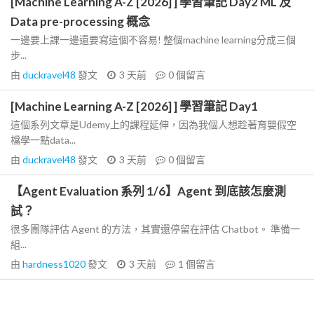
[Machine Learning A-Z [2026] ] 學習筆記 Day2 ML 及
Data pre-processing 概念
一邊要上課一邊還要寫這個不容易! 整個machine learning分成三個
步...
由
duckravel48
發文
3 天前
0
個留言
[Machine Learning A-Z [2026] ] 學習筆記 Day1
這個系列文章是Udemy上的課程延伸，因為我個人想趁著育嬰假空
檔學一點data...
由
duckravel48
發文
3 天前
0
個留言
【Agent Evaluation 系列 1/6】Agent 到底該怎麼測
試？
很多團隊評估 Agent 的方法，其實還停留在評估 Chatbot。 準備一
組...
由
hardness1020
發文
3 天前
1
個留言