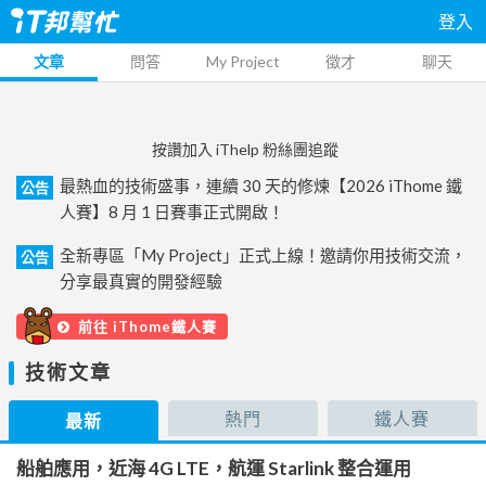
登入
文章
問答
My Project
徵才
聊天
按讚加入 iThelp 粉絲團追蹤
最熱血的技術盛事，連續 30 天的修煉【2026 iThome 鐵
公告
人賽】8 月 1 日賽事正式開啟！
全新專區「My Project」正式上線！邀請你用技術交流，
公告
分享最真實的開發經驗
前往 iThome鐵人賽
技術文章
熱門
鐵人賽
最新
船舶應用，近海 4G LTE，航運 Starlink 整合運用