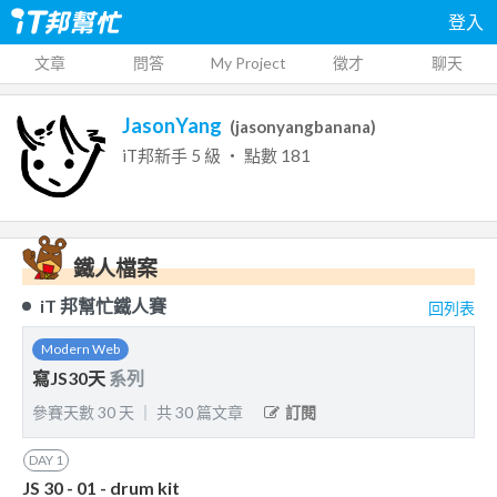
登入
文章
問答
My Project
徵才
聊天
JasonYang
(
jasonyangbanana
)
iT邦新手
5
級 ‧ 點數
181
鐵人檔案
iT 邦幫忙鐵人賽
回列表
Modern Web
寫JS30天
系列
參賽天數
30
天
｜
共
30
篇文章
訂閱
DAY
1
JS 30 - 01 - drum kit