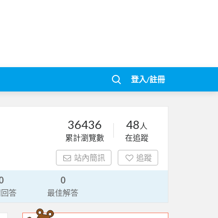
登入/註冊
36436
48
人
累計瀏覽數
在追蹤
站內簡訊
追蹤
0
0
請回答
最佳解答