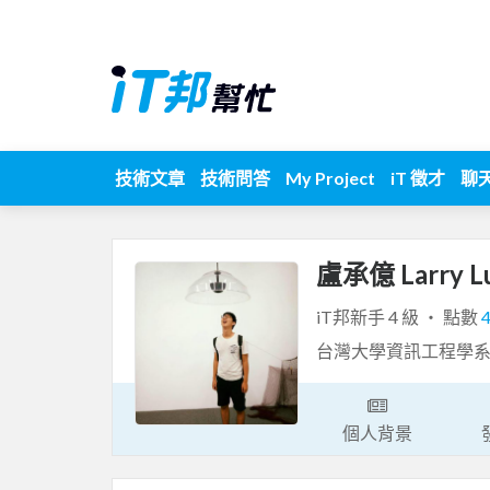
技術文章
技術問答
My Project
iT 徵才
聊
盧承億 Larry L
iT邦新手 4 級 ‧ 點數
台灣大學資訊工程學
個人背景