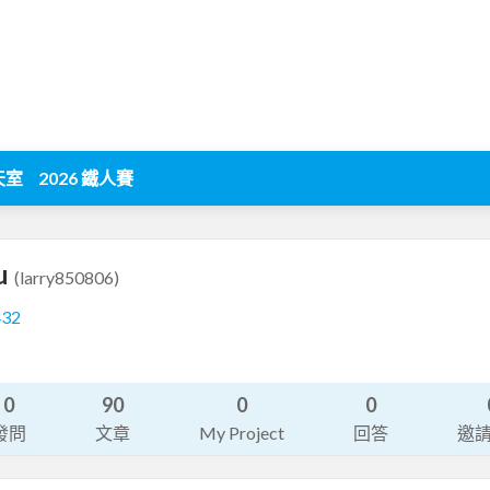
天室
2026 鐵人賽
u
(larry850806)
432
系
0
90
0
0
發問
文章
My Project
回答
邀