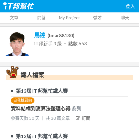
登入
文章
問答
My Project
徵才
聊天
馬達
(
bear88130
)
iT邦新手
3
級 ‧ 點數
653
鐵人檔案
第13屆
iT 邦幫忙鐵人賽
自我挑戰組
資料結構到演算法整理心得
系列
參賽天數
30
天
｜
共
30
篇文章
訂閱
第12屆
iT 邦幫忙鐵人賽