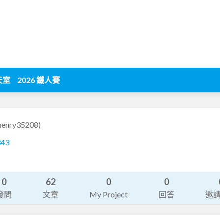
天室
2026 鐵人賽
henry35208)
343
0
62
0
0
發問
文章
My Project
回答
邀