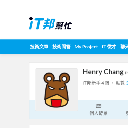
技術文章
技術問答
My Project
iT 徵才
聊
Henry Chang
(
iT邦新手 4 級 ‧ 點數
個人背景