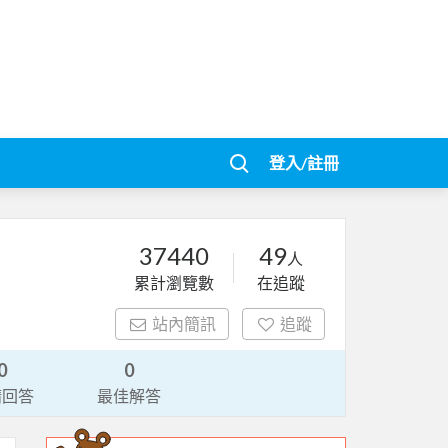
登入/註冊
37440
49
人
累計瀏覽數
在追蹤
站內簡訊
追蹤
0
0
請回答
最佳解答