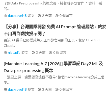
了解Data Pre-processing的概念後，接著就是要實作了 資料下載
的...
由
duckravel48
發文
2 天前
0
個留言
【分享】台灣團隊開發 免費 AI Prompt 管理網站，終於
不用再到處找提示詞了
最近 AI 幾乎已經變成每天工作都會用到的工具。像是 ChatGPT、
Claud...
由
nlstudio
發文
3 天前
0
個留言
[Machine Learning A-Z [2026] ] 學習筆記 Day2 ML 及
Data pre-processing 概念
一邊要上課一邊還要寫這個不容易! 整個machine learning分成三個
步...
由
duckravel48
發文
3 天前
0
個留言