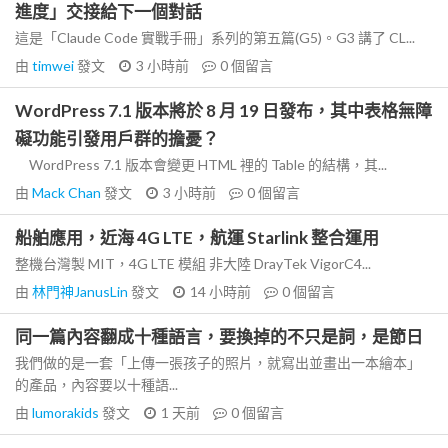
進度」交接給下一個對話
這是「Claude Code 實戰手冊」系列的第五篇(G5)。G3 講了 CL...
由
timwei
發文
3 小時前
0
個留言
WordPress 7.1 版本將於 8 月 19 日發布，其中表格無障
礙功能引發用戶群的擔憂？
WordPress 7.1 版本會變更 HTML 裡的 Table 的結構，其...
由
Mack Chan
發文
3 小時前
0
個留言
船舶應用，近海 4G LTE，航運 Starlink 整合運用
整機台灣製 MIT，4G LTE 模組 非大陸 DrayTek VigorC4...
由
林門神JanusLin
發文
14 小時前
0
個留言
同一篇內容翻成十種語言，要換掉的不只是詞，是節日
我們做的是一套「上傳一張孩子的照片，就寫出並畫出一本繪本」
的產品，內容要以十種語...
由
lumorakids
發文
1 天前
0
個留言