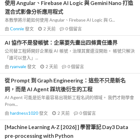
使用 Angular、Firebase AI Logic 與 Gemini Nano 打造
混合式影像分析應用程式
本教學將示範如何使用 Angular、Firebase AI Logic 與 G...
由
Connie
發文
2 天前
0
個留言
AI 協作不是發帳號：企業要先畫出四條責任邊界
公司替工程師開好企業版 AI 帳號，治理其實還沒開始。 帳號只解決
「誰可以登入」...
由
ryanvale
發文
2 天前
0
個留言
從 Prompt 到 Graph Engineering：這些不只是新名
詞，而是 AI Agent 踩坑後衍生的工程
AI Agent 可能是近年最容易出現新工程名詞的領域。 我們才剛學會
Prom...
由
hardness1020
發文
2 天前
0
個留言
[Machine Learning A-Z [2026] ] 學習筆記 Day3 Data
pre-processing with Python