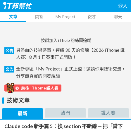
登入
文章
問答
My Project
徵才
聊天
按讚加入 iThelp 粉絲團追蹤
最熱血的技術盛事，連續 30 天的修煉【2026 iThome 鐵
公告
人賽】8 月 1 日賽事正式開啟！
全新專區「My Project」正式上線！邀請你用技術交流，
公告
分享最真實的開發經驗
前往 iThome鐵人賽
技術文章
熱門
鐵人賽
最新
Claude code 新手篇 5：換 section 不斷線 — 把「當下