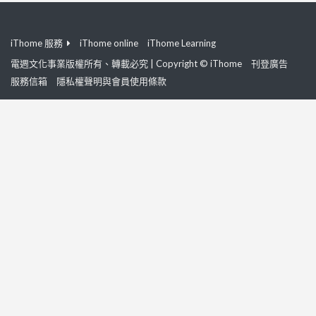
iThome 服務
iThome online
iThome Learning
電週文化事業版權所有、轉載必究 | Copyright © iThome
刊登廣告
服務信箱
隱私權聲明與會員使用條款