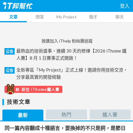
登入
文章
問答
My Project
徵才
聊天
按讚加入 iThelp 粉絲團追蹤
最熱血的技術盛事，連續 30 天的修煉【2026 iThome 鐵
公告
人賽】8 月 1 日賽事正式開啟！
全新專區「My Project」正式上線！邀請你用技術交流，
公告
分享最真實的開發經驗
前往 iThome鐵人賽
技術文章
熱門
鐵人賽
最新
同一篇內容翻成十種語言，要換掉的不只是詞，是節日