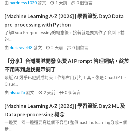
由
hardness1020
發文
1 天前
0
個留言
[Machine Learning A-Z [2026] ] 學習筆記 Day3 Data
pre-processing with Python
了解Data Pre-processing的概念後，接著就是要實作了 資料下載
的...
由
duckravel48
發文
2 天前
0
個留言
【分享】台灣團隊開發 免費 AI Prompt 管理網站，終於
不用再到處找提示詞了
最近 AI 幾乎已經變成每天工作都會用到的工具。像是 ChatGPT、
Claud...
由
nlstudio
發文
2 天前
0
個留言
[Machine Learning A-Z [2026] ] 學習筆記 Day2 ML 及
Data pre-processing 概念
一邊要上課一邊還要寫這個不容易! 整個machine learning分成三個
步...