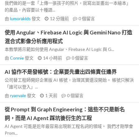
我們做的是一套「上傳一張孩子的照片，就寫出並畫出一本繪本」
的產品，內容要以十種語...
由
lumorakids
發文
12 分鐘前
0
個留言
使用 Angular、Firebase AI Logic 與 Gemini Nano 打造
混合式影像分析應用程式
本教學將示範如何使用 Angular、Firebase AI Logic 與 G...
由
Connie
發文
14 小時前
0
個留言
AI 協作不是發帳號：企業要先畫出四條責任邊界
公司替工程師開好企業版 AI 帳號，治理其實還沒開始。 帳號只解決
「誰可以登入」...
由
ryanvale
發文
1 天前
0
個留言
從 Prompt 到 Graph Engineering：這些不只是新名
詞，而是 AI Agent 踩坑後衍生的工程
AI Agent 可能是近年最容易出現新工程名詞的領域。 我們才剛學會
Prom...