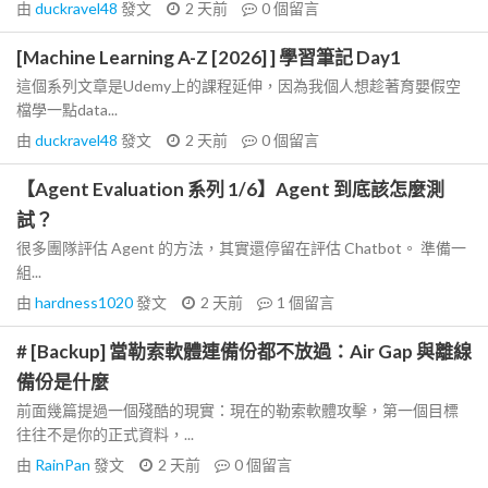
由
duckravel48
發文
2 天前
0
個留言
[Machine Learning A-Z [2026] ] 學習筆記 Day1
這個系列文章是Udemy上的課程延伸，因為我個人想趁著育嬰假空
檔學一點data...
由
duckravel48
發文
2 天前
0
個留言
【Agent Evaluation 系列 1/6】Agent 到底該怎麼測
試？
很多團隊評估 Agent 的方法，其實還停留在評估 Chatbot。 準備一
組...
由
hardness1020
發文
2 天前
1
個留言
# [Backup] 當勒索軟體連備份都不放過：Air Gap 與離線
備份是什麼
前面幾篇提過一個殘酷的現實：現在的勒索軟體攻擊，第一個目標
往往不是你的正式資料，...
由
RainPan
發文
2 天前
0
個留言