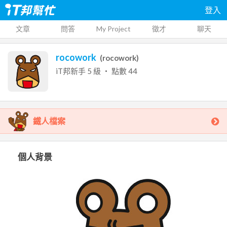
登入
文章
問答
My Project
徵才
聊天
rocowork
(
rocowork
)
iT邦新手
5
級 ‧ 點數
44
鐵人檔案
個人背景