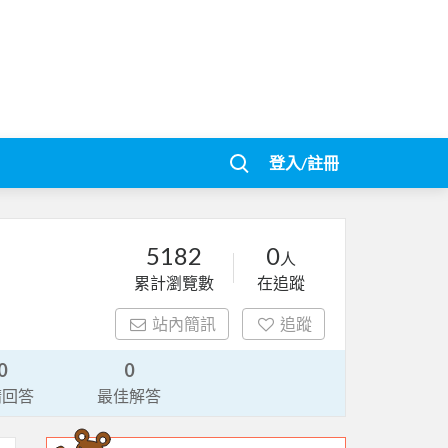
登入/註冊
5182
0
人
累計瀏覽數
在追蹤
站內簡訊
追蹤
0
0
請回答
最佳解答