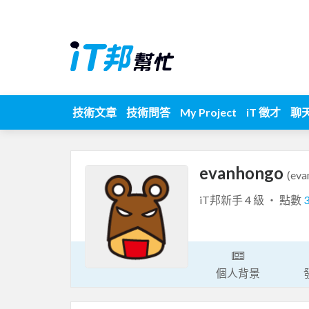
技術文章
技術問答
My Project
iT 徵才
聊
evanhongo
(eva
iT邦新手 4 級 ‧ 點數
個人背景