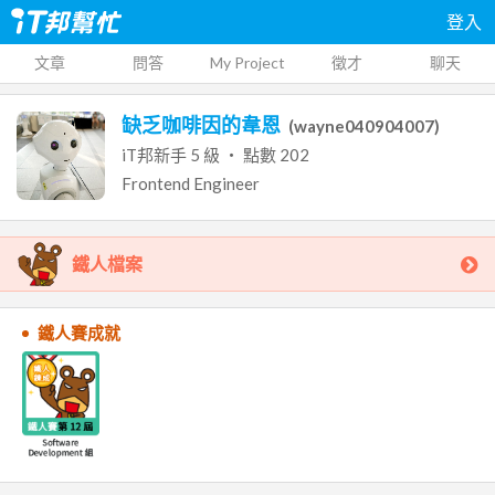
登入
文章
問答
My Project
徵才
聊天
缺乏咖啡因的韋恩
(
wayne040904007
)
iT邦新手
5
級 ‧ 點數
202
Frontend Engineer
鐵人檔案
鐵人賽成就