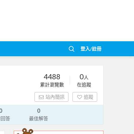
登入/註冊
4488
0
人
累計瀏覽數
在追蹤
站內簡訊
追蹤
0
0
請回答
最佳解答