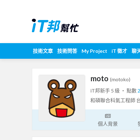
技術文章
技術問答
My Project
iT 徵才
聊
moto
(motoko)
iT邦新手 5 級 ‧ 點數
和碩聯合科氣工程師 
個人背景