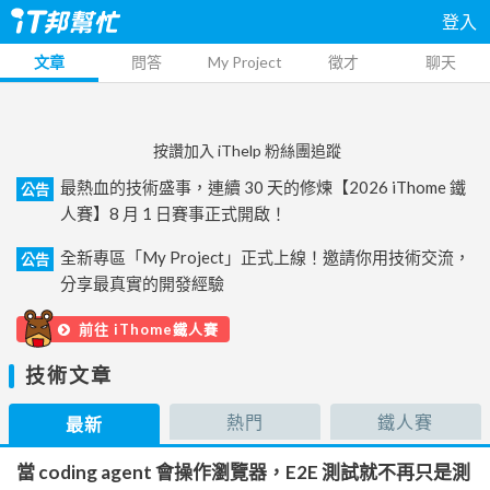
登入
文章
問答
My Project
徵才
聊天
按讚加入 iThelp 粉絲團追蹤
最熱血的技術盛事，連續 30 天的修煉【2026 iThome 鐵
公告
人賽】8 月 1 日賽事正式開啟！
全新專區「My Project」正式上線！邀請你用技術交流，
公告
分享最真實的開發經驗
前往 iThome鐵人賽
技術文章
熱門
鐵人賽
最新
當 coding agent 會操作瀏覽器，E2E 測試就不再只是測