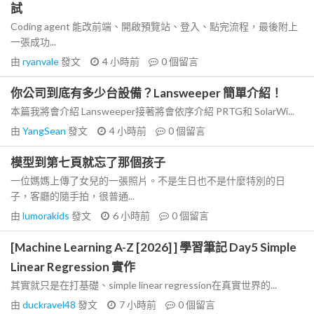
試
Coding agent 能改前端、開啟預覽站、登入、點完流程，最後附上
一張成功...
由
ryanvale
發文
4 小時前
0
個留言
你公司到底有多少台設備？Lansweeper 簡單介紹！
本篇我將會介紹 Lansweeper接著將會依序介紹 PRTG和 SolarWi...
由
YangSean
發文
4 小時前
0
個留言
模型到第七頁就忘了那個孩子
一位媽媽上傳了女兒的一張照片。不是生日也不是什麼特別的日
子，客廳的隨手拍，很普通...
由
lumorakids
發文
6 小時前
0
個留言
[Machine Learning A-Z [2026] ] 學習筆記 Day5 Simple
Linear Regression 實作
其實就只是在打基礎、simple linear regression在真實世界的...
由
duckravel48
發文
7 小時前
0
個留言