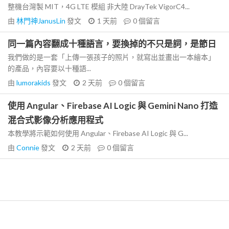
整機台灣製 MIT，4G LTE 模組 非大陸 DrayTek VigorC4...
由
林門神JanusLin
發文
1 天前
0
個留言
同一篇內容翻成十種語言，要換掉的不只是詞，是節日
我們做的是一套「上傳一張孩子的照片，就寫出並畫出一本繪本」
的產品，內容要以十種語...
由
lumorakids
發文
2 天前
0
個留言
使用 Angular、Firebase AI Logic 與 Gemini Nano 打造
混合式影像分析應用程式
本教學將示範如何使用 Angular、Firebase AI Logic 與 G...
由
Connie
發文
2 天前
0
個留言