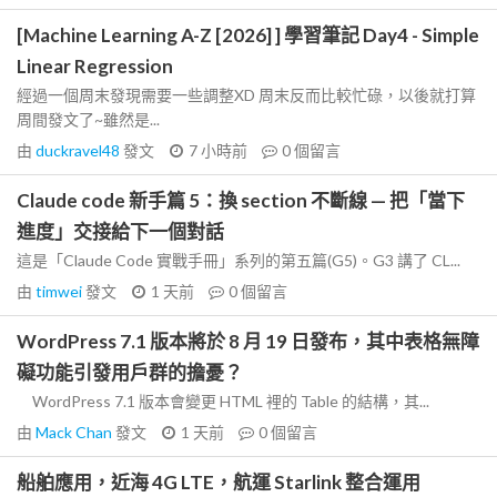
[Machine Learning A-Z [2026] ] 學習筆記 Day4 - Simple
Linear Regression
經過一個周末發現需要一些調整XD 周末反而比較忙碌，以後就打算
周間發文了~雖然是...
由
duckravel48
發文
7 小時前
0
個留言
Claude code 新手篇 5：換 section 不斷線 — 把「當下
進度」交接給下一個對話
這是「Claude Code 實戰手冊」系列的第五篇(G5)。G3 講了 CL...
由
timwei
發文
1 天前
0
個留言
WordPress 7.1 版本將於 8 月 19 日發布，其中表格無障
礙功能引發用戶群的擔憂？
WordPress 7.1 版本會變更 HTML 裡的 Table 的結構，其...
由
Mack Chan
發文
1 天前
0
個留言
船舶應用，近海 4G LTE，航運 Starlink 整合運用