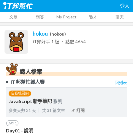
登入
文章
問答
My Project
徵才
聊天
hokou
(
hokou
)
iT邦好手
1
級 ‧ 點數
4664
鐵人檔案
iT 邦幫忙鐵人賽
回列表
自我挑戰組
JavaScript 新手筆記
系列
參賽天數
31
天
｜
共
31
篇文章
訂閱
DAY
1
Day01 - 說明