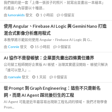
我們做的是一套「上傳一張孩子的照片，就寫出並畫出一本繪本」
的產品，內容要以十種語...
由
lumorakids
發文
1 小時前
0
個留言
使用 Angular、Firebase AI Logic 與 Gemini Nano 打造
混合式影像分析應用程式
本教學將示範如何使用 Angular、Firebase AI Logic 與 G...
由
Connie
發文
15 小時前
0
個留言
AI 協作不是發帳號：企業要先畫出四條責任邊界
公司替工程師開好企業版 AI 帳號，治理其實還沒開始。 帳號只解決
「誰可以登入」...
由
ryanvale
發文
1 天前
0
個留言
從 Prompt 到 Graph Engineering：這些不只是新名
詞，而是 AI Agent 踩坑後衍生的工程
AI Agent 可能是近年最容易出現新工程名詞的領域。 我們才剛學會
Prom...