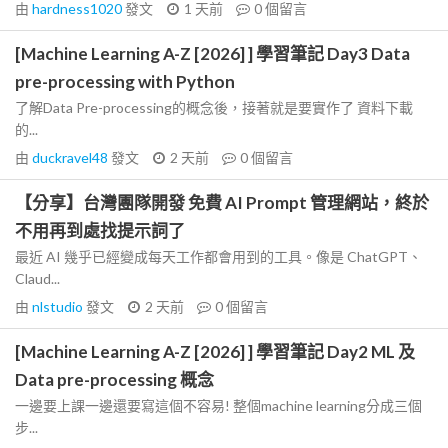
由
hardness1020
發文
1 天前
0
個留言
[Machine Learning A-Z [2026] ] 學習筆記 Day3 Data
pre-processing with Python
了解Data Pre-processing的概念後，接著就是要實作了 資料下載
的...
由
duckravel48
發文
2 天前
0
個留言
【分享】台灣團隊開發 免費 AI Prompt 管理網站，終於
不用再到處找提示詞了
最近 AI 幾乎已經變成每天工作都會用到的工具。像是 ChatGPT、
Claud...
由
nlstudio
發文
2 天前
0
個留言
[Machine Learning A-Z [2026] ] 學習筆記 Day2 ML 及
Data pre-processing 概念
一邊要上課一邊還要寫這個不容易! 整個machine learning分成三個
步...