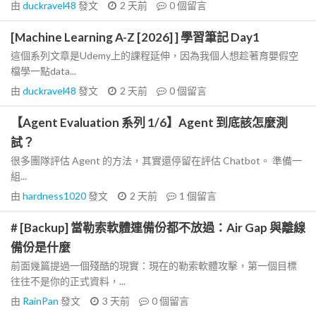
由
duckravel48
發文
2 天前
0
個留言
[Machine Learning A-Z [2026] ] 學習筆記 Day1
這個系列文章是Udemy上的課程延伸，因為我個人想趁著育嬰假空
檔學一點data...
由
duckravel48
發文
2 天前
0
個留言
【Agent Evaluation 系列 1/6】Agent 到底該怎麼測
試？
很多團隊評估 Agent 的方法，其實還停留在評估 Chatbot。 準備一
組...
由
hardness1020
發文
2 天前
1
個留言
# [Backup] 當勒索軟體連備份都不放過：Air Gap 與離線
備份是什麼
前面幾篇提過一個殘酷的現實：現在的勒索軟體攻擊，第一個目標
往往不是你的正式資料，...
由
RainPan
發文
3 天前
0
個留言