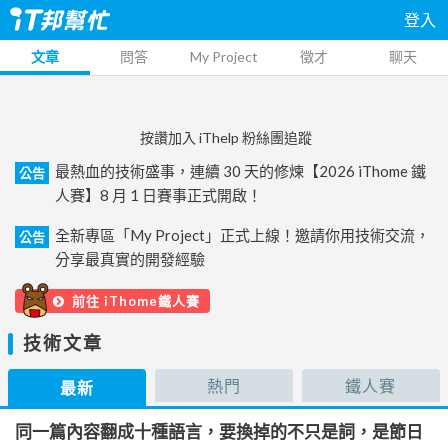
登入
文章
問答
My Project
徵才
聊天
按讚加入 iThelp 粉絲團追蹤
最熱血的技術盛事，連續 30 天的修煉【2026 iThome 鐵
公告
人賽】8 月 1 日賽事正式開啟！
全新專區「My Project」正式上線！邀請你用技術交流，
公告
分享最真實的開發經驗
前往 iThome鐵人賽
技術文章
熱門
鐵人賽
最新
同一篇內容翻成十種語言，要換掉的不只是詞，是節日