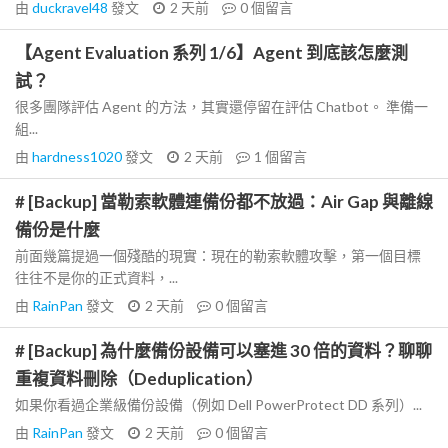
由
duckravel48
發文
2 天前
0
個留言
【Agent Evaluation 系列 1/6】Agent 到底該怎麼測
試？
很多團隊評估 Agent 的方法，其實還停留在評估 Chatbot。 準備一
組...
由
hardness1020
發文
2 天前
1
個留言
# [Backup] 當勒索軟體連備份都不放過：Air Gap 與離線
備份是什麼
前面幾篇提過一個殘酷的現實：現在的勒索軟體攻擊，第一個目標
往往不是你的正式資料，...
由
RainPan
發文
2 天前
0
個留言
# [Backup] 為什麼備份設備可以塞進 30 倍的資料？聊聊
重複資料刪除（Deduplication）
如果你看過企業級備份設備（例如 Dell PowerProtect DD 系列）...
由
RainPan
發文
2 天前
0
個留言