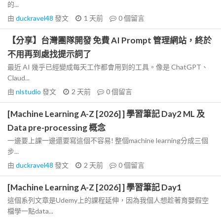
的...
由
duckravel48
發文
1 天前
0
個留言
【分享】台灣團隊開發 免費 AI Prompt 管理網站，終於
不用再到處找提示詞了
最近 AI 幾乎已經變成每天工作都會用到的工具。像是 ChatGPT、
Claud...
由
nlstudio
發文
2 天前
0
個留言
[Machine Learning A-Z [2026] ] 學習筆記 Day2 ML 及
Data pre-processing 概念
一邊要上課一邊還要寫這個不容易! 整個machine learning分成三個
步...
由
duckravel48
發文
2 天前
0
個留言
[Machine Learning A-Z [2026] ] 學習筆記 Day1
這個系列文章是Udemy上的課程延伸，因為我個人想趁著育嬰假空
檔學一點data...