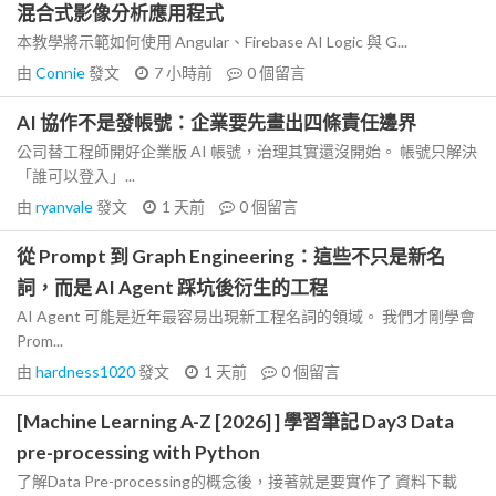
混合式影像分析應用程式
本教學將示範如何使用 Angular、Firebase AI Logic 與 G...
由
Connie
發文
7 小時前
0
個留言
AI 協作不是發帳號：企業要先畫出四條責任邊界
公司替工程師開好企業版 AI 帳號，治理其實還沒開始。 帳號只解決
「誰可以登入」...
由
ryanvale
發文
1 天前
0
個留言
從 Prompt 到 Graph Engineering：這些不只是新名
詞，而是 AI Agent 踩坑後衍生的工程
AI Agent 可能是近年最容易出現新工程名詞的領域。 我們才剛學會
Prom...
由
hardness1020
發文
1 天前
0
個留言
[Machine Learning A-Z [2026] ] 學習筆記 Day3 Data
pre-processing with Python
了解Data Pre-processing的概念後，接著就是要實作了 資料下載