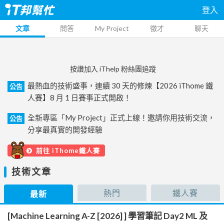
登入
文章
問答
My Project
徵才
聊天
按讚加入 iThelp 粉絲團追蹤
最熱血的技術盛事，連續 30 天的修煉【2026 iThome 鐵
公告
人賽】8 月 1 日賽事正式開啟！
全新專區「My Project」正式上線！邀請你用技術交流，
公告
分享最真實的開發經驗
前往 iThome鐵人賽
技術文章
熱門
鐵人賽
最新
[Machine Learning A-Z [2026] ] 學習筆記 Day2 ML 及