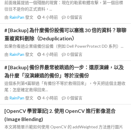
前面幾篇提過一個殘酷的現實：現在的勒索軟體攻擊，第一個目標
往往不是你的正式資料，...
由
RainPan
發文
4 小時前
0
個留言
# [Backup] 為什麼備份設備可以塞進 30 倍的資料？聊聊
重複資料刪除（Deduplication）
如果你看過企業級備份設備（例如 Dell PowerProtect DD 系列）...
由
RainPan
發文
4 小時前
0
個留言
# [Backup] 備份界最常被跳過的一步：還原演練，以及
為什麼「沒演練過的備份」等於沒備份
這個系列第4篇聊過「有備份不等於救得回來」，今天把這個主題收
尾：怎麼確定救得回來...
由
RainPan
發文
4 小時前
0
個留言
[OpenCV 學習筆記] 2. 使用 OpenCV 進行影像混合
(Image Blending)
本文將簡單示範如何使用 OpenCV 的 addWeighted 方法進行圖片