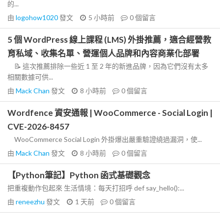
的...
由
logohow1020
發文
5 小時前
0
個留言
5 個 WordPress 線上課程 (LMS) 外掛推薦，適合經營教
育私域、收集名單、營運個人品牌和內容商業化部署
📝 這次推薦排除一些近 1 至 2 年的新進品牌，因為它們沒有太多
相關數據可供...
由
Mack Chan
發文
8 小時前
0
個留言
Wordfence 資安通報 | WooCommerce - Social Login |
CVE-2026-8457
WooCommerce Social Login 外掛爆出嚴重驗證繞過漏洞，使...
由
Mack Chan
發文
8 小時前
0
個留言
【Python筆記】Python 函式基礎觀念
把重複動作包起來 生活情境：每天打招呼 def say_hello():...
由
reneezhu
發文
1 天前
0
個留言