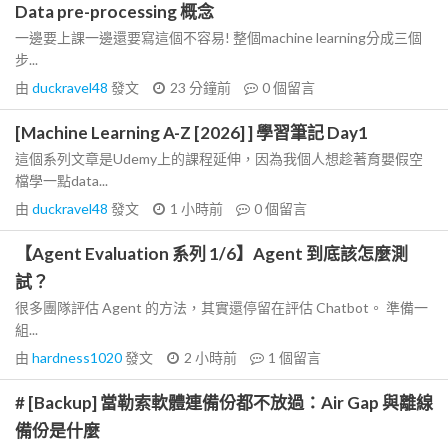
Data pre-processing 概念
一邊要上課一邊還要寫這個不容易! 整個machine learning分成三個
步...
由
duckravel48
發文
23 分鐘前
0
個留言
[Machine Learning A-Z [2026] ] 學習筆記 Day1
這個系列文章是Udemy上的課程延伸，因為我個人想趁著育嬰假空
檔學一點data...
由
duckravel48
發文
1 小時前
0
個留言
【Agent Evaluation 系列 1/6】Agent 到底該怎麼測
試？
很多團隊評估 Agent 的方法，其實還停留在評估 Chatbot。 準備一
組...
由
hardness1020
發文
2 小時前
1
個留言
# [Backup] 當勒索軟體連備份都不放過：Air Gap 與離線
備份是什麼