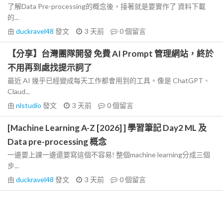
了解Data Pre-processing的概念後，接著就是要實作了 資料下載
的...
由
duckravel48
發文
3 天前
0
個留言
【分享】台灣團隊開發 免費 AI Prompt 管理網站，終於
不用再到處找提示詞了
最近 AI 幾乎已經變成每天工作都會用到的工具。像是 ChatGPT、
Claud...
由
nlstudio
發文
3 天前
0
個留言
[Machine Learning A-Z [2026] ] 學習筆記 Day2 ML 及
Data pre-processing 概念
一邊要上課一邊還要寫這個不容易! 整個machine learning分成三個
步...
由
duckravel48
發文
3 天前
0
個留言