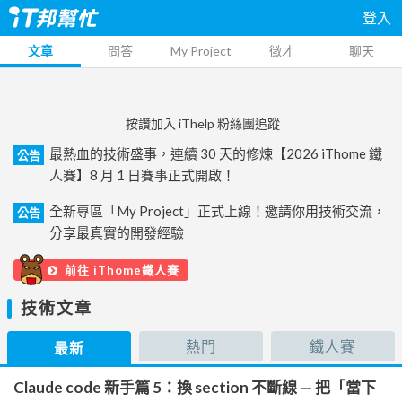
登入
文章
問答
My Project
徵才
聊天
按讚加入 iThelp 粉絲團追蹤
最熱血的技術盛事，連續 30 天的修煉【2026 iThome 鐵
公告
人賽】8 月 1 日賽事正式開啟！
全新專區「My Project」正式上線！邀請你用技術交流，
公告
分享最真實的開發經驗
前往 iThome鐵人賽
技術文章
熱門
鐵人賽
最新
Claude code 新手篇 5：換 section 不斷線 — 把「當下