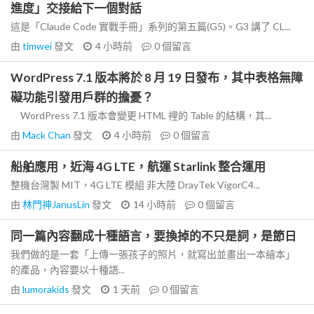
進度」交接給下一個對話
這是「Claude Code 實戰手冊」系列的第五篇(G5)。G3 講了 CL...
由
timwei
發文
4 小時前
0
個留言
WordPress 7.1 版本將於 8 月 19 日發布，其中表格無障
礙功能引發用戶群的擔憂？
WordPress 7.1 版本會變更 HTML 裡的 Table 的結構，其...
由
Mack Chan
發文
4 小時前
0
個留言
船舶應用，近海 4G LTE，航運 Starlink 整合運用
整機台灣製 MIT，4G LTE 模組 非大陸 DrayTek VigorC4...
由
林門神JanusLin
發文
14 小時前
0
個留言
同一篇內容翻成十種語言，要換掉的不只是詞，是節日
我們做的是一套「上傳一張孩子的照片，就寫出並畫出一本繪本」
的產品，內容要以十種語...
由
lumorakids
發文
1 天前
0
個留言