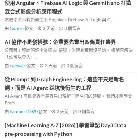
使用 Angular、Firebase AI Logic 與 Gemini Nano 打造
混合式影像分析應用程式
本教學將示範如何使用 Angular、Firebase AI Logic 與 G...
由
Connie
發文
2 天前
0
個留言
AI 協作不是發帳號：企業要先畫出四條責任邊界
公司替工程師開好企業版 AI 帳號，治理其實還沒開始。 帳號只解決
「誰可以登入」...
由
ryanvale
發文
2 天前
0
個留言
從 Prompt 到 Graph Engineering：這些不只是新名
詞，而是 AI Agent 踩坑後衍生的工程
AI Agent 可能是近年最容易出現新工程名詞的領域。 我們才剛學會
Prom...
由
hardness1020
發文
2 天前
0
個留言
[Machine Learning A-Z [2026] ] 學習筆記 Day3 Data
pre-processing with Python