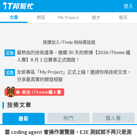
登入
文章
問答
My Project
徵才
聊天
按讚加入 iThelp 粉絲團追蹤
最熱血的技術盛事，連續 30 天的修煉【2026 iThome 鐵
公告
人賽】8 月 1 日賽事正式開啟！
全新專區「My Project」正式上線！邀請你用技術交流，
公告
分享最真實的開發經驗
前往 iThome鐵人賽
技術文章
熱門
鐵人賽
最新
當 coding agent 會操作瀏覽器，E2E 測試就不再只是測