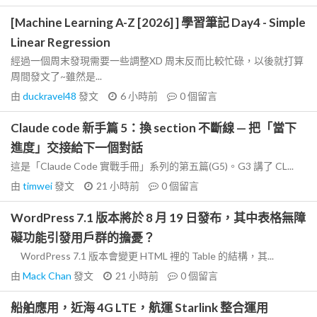
[Machine Learning A-Z [2026] ] 學習筆記 Day4 - Simple
Linear Regression
經過一個周末發現需要一些調整XD 周末反而比較忙碌，以後就打算
周間發文了~雖然是...
由
duckravel48
發文
6 小時前
0
個留言
Claude code 新手篇 5：換 section 不斷線 — 把「當下
進度」交接給下一個對話
這是「Claude Code 實戰手冊」系列的第五篇(G5)。G3 講了 CL...
由
timwei
發文
21 小時前
0
個留言
WordPress 7.1 版本將於 8 月 19 日發布，其中表格無障
礙功能引發用戶群的擔憂？
WordPress 7.1 版本會變更 HTML 裡的 Table 的結構，其...
由
Mack Chan
發文
21 小時前
0
個留言
船舶應用，近海 4G LTE，航運 Starlink 整合運用