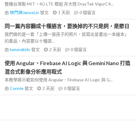
整機台灣製 MIT，4G LTE 模組 非大陸 DrayTek VigorC4...
由
林門神JanusLin
發文
1 天前
0
個留言
同一篇內容翻成十種語言，要換掉的不只是詞，是節日
我們做的是一套「上傳一張孩子的照片，就寫出並畫出一本繪本」
的產品，內容要以十種語...
由
lumorakids
發文
2 天前
0
個留言
使用 Angular、Firebase AI Logic 與 Gemini Nano 打造
混合式影像分析應用程式
本教學將示範如何使用 Angular、Firebase AI Logic 與 G...
由
Connie
發文
2 天前
0
個留言