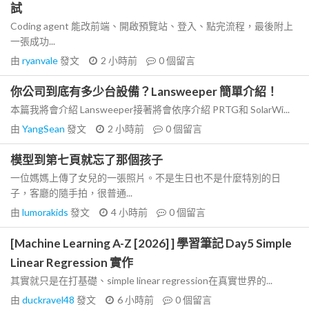
試
Coding agent 能改前端、開啟預覽站、登入、點完流程，最後附上
一張成功...
由
ryanvale
發文
2 小時前
0
個留言
你公司到底有多少台設備？Lansweeper 簡單介紹！
本篇我將會介紹 Lansweeper接著將會依序介紹 PRTG和 SolarWi...
由
YangSean
發文
2 小時前
0
個留言
模型到第七頁就忘了那個孩子
一位媽媽上傳了女兒的一張照片。不是生日也不是什麼特別的日
子，客廳的隨手拍，很普通...
由
lumorakids
發文
4 小時前
0
個留言
[Machine Learning A-Z [2026] ] 學習筆記 Day5 Simple
Linear Regression 實作
其實就只是在打基礎、simple linear regression在真實世界的...
由
duckravel48
發文
6 小時前
0
個留言