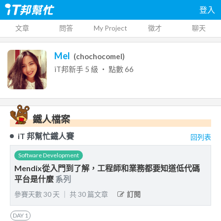
登入
文章
問答
My Project
徵才
聊天
Mel
(
chochocomel
)
iT邦新手
5
級 ‧ 點數
66
鐵人檔案
iT 邦幫忙鐵人賽
回列表
Software Development
Mendix從入門到了解，工程師和業務都要知道低代碼
平台是什麼
系列
參賽天數
30
天
｜
共
30
篇文章
訂閱
DAY
1