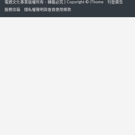
電週文化事業版權所有、轉載必究 | Copyright © iThome
刊登廣告
服務信箱
隱私權聲明與會員使用條款