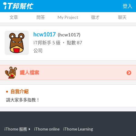
登入
文章
問答
My Project
徵才
聊天
hcw1017
(
hcw1017
)
iT邦新手
5
級 ‧ 點數
87
公司
鐵人檔案
自我介紹
請大家多多指教！
iThome 服務
iThome online
iThome Learning