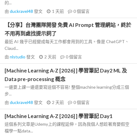
的...
由
duckravel48
發文
1 天前
0
個留言
【分享】台灣團隊開發 免費 AI Prompt 管理網站，終於
不用再到處找提示詞了
最近 AI 幾乎已經變成每天工作都會用到的工具。像是 ChatGPT、
Claud...
由
nlstudio
發文
2 天前
0
個留言
[Machine Learning A-Z [2026] ] 學習筆記 Day2 ML 及
Data pre-processing 概念
一邊要上課一邊還要寫這個不容易! 整個machine learning分成三個
步...
由
duckravel48
發文
2 天前
0
個留言
[Machine Learning A-Z [2026] ] 學習筆記 Day1
這個系列文章是Udemy上的課程延伸，因為我個人想趁著育嬰假空
檔學一點data...