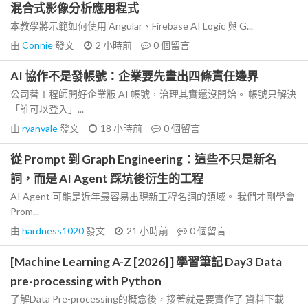
混合式影像分析應用程式
本教學將示範如何使用 Angular、Firebase AI Logic 與 G...
由
Connie
發文
2 小時前
0
個留言
AI 協作不是發帳號：企業要先畫出四條責任邊界
公司替工程師開好企業版 AI 帳號，治理其實還沒開始。 帳號只解決
「誰可以登入」...
由
ryanvale
發文
18 小時前
0
個留言
從 Prompt 到 Graph Engineering：這些不只是新名
詞，而是 AI Agent 踩坑後衍生的工程
AI Agent 可能是近年最容易出現新工程名詞的領域。 我們才剛學會
Prom...
由
hardness1020
發文
21 小時前
0
個留言
[Machine Learning A-Z [2026] ] 學習筆記 Day3 Data
pre-processing with Python
了解Data Pre-processing的概念後，接著就是要實作了 資料下載