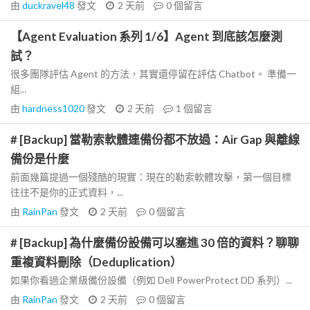
由
duckravel48
發文
2 天前
0
個留言
【Agent Evaluation 系列 1/6】Agent 到底該怎麼測
試？
很多團隊評估 Agent 的方法，其實還停留在評估 Chatbot。 準備一
組...
由
hardness1020
發文
2 天前
1
個留言
# [Backup] 當勒索軟體連備份都不放過：Air Gap 與離線
備份是什麼
前面幾篇提過一個殘酷的現實：現在的勒索軟體攻擊，第一個目標
往往不是你的正式資料，...
由
RainPan
發文
2 天前
0
個留言
# [Backup] 為什麼備份設備可以塞進 30 倍的資料？聊聊
重複資料刪除（Deduplication）
如果你看過企業級備份設備（例如 Dell PowerProtect DD 系列）...
由
RainPan
發文
2 天前
0
個留言