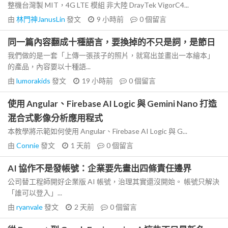
整機台灣製 MIT，4G LTE 模組 非大陸 DrayTek VigorC4...
由
林門神JanusLin
發文
9 小時前
0
個留言
同一篇內容翻成十種語言，要換掉的不只是詞，是節日
我們做的是一套「上傳一張孩子的照片，就寫出並畫出一本繪本」
的產品，內容要以十種語...
由
lumorakids
發文
19 小時前
0
個留言
使用 Angular、Firebase AI Logic 與 Gemini Nano 打造
混合式影像分析應用程式
本教學將示範如何使用 Angular、Firebase AI Logic 與 G...
由
Connie
發文
1 天前
0
個留言
AI 協作不是發帳號：企業要先畫出四條責任邊界
公司替工程師開好企業版 AI 帳號，治理其實還沒開始。 帳號只解決
「誰可以登入」...
由
ryanvale
發文
2 天前
0
個留言