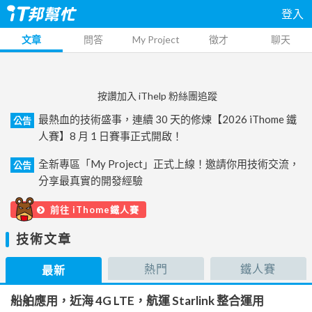
登入
文章
問答
My Project
徵才
聊天
按讚加入 iThelp 粉絲團追蹤
最熱血的技術盛事，連續 30 天的修煉【2026 iThome 鐵
公告
人賽】8 月 1 日賽事正式開啟！
全新專區「My Project」正式上線！邀請你用技術交流，
公告
分享最真實的開發經驗
前往 iThome鐵人賽
技術文章
熱門
鐵人賽
最新
船舶應用，近海 4G LTE，航運 Starlink 整合運用