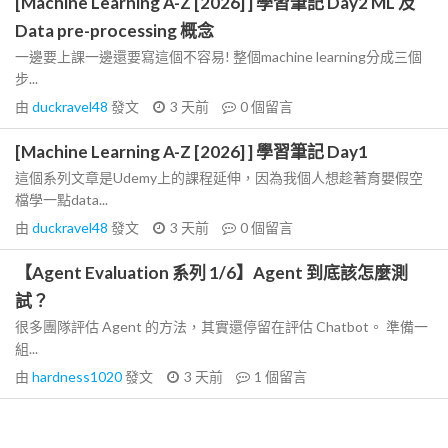
[Machine Learning A-Z [2026] ] 學習筆記 Day2 ML 及
Data pre-processing 概念
一邊要上課一邊還要寫這個不容易! 整個machine learning分成三個
步...
由
duckravel48
發文
3 天前
0
個留言
[Machine Learning A-Z [2026] ] 學習筆記 Day1
這個系列文章是Udemy上的課程延伸，因為我個人想趁著育嬰假空
檔學一點data...
由
duckravel48
發文
3 天前
0
個留言
【Agent Evaluation 系列 1/6】Agent 到底該怎麼測
試？
很多團隊評估 Agent 的方法，其實還停留在評估 Chatbot。 準備一
組...
由
hardness1020
發文
3 天前
1
個留言