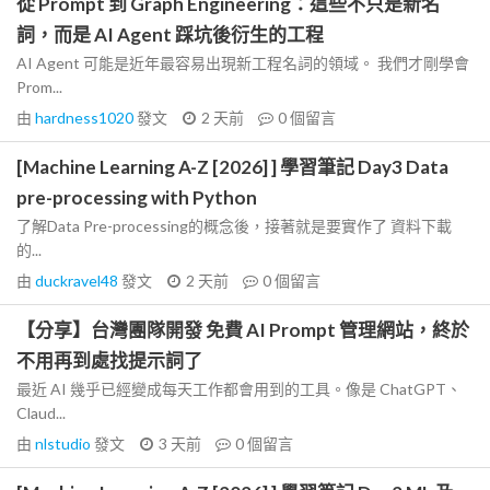
從 Prompt 到 Graph Engineering：這些不只是新名
詞，而是 AI Agent 踩坑後衍生的工程
AI Agent 可能是近年最容易出現新工程名詞的領域。 我們才剛學會
Prom...
由
hardness1020
發文
2 天前
0
個留言
[Machine Learning A-Z [2026] ] 學習筆記 Day3 Data
pre-processing with Python
了解Data Pre-processing的概念後，接著就是要實作了 資料下載
的...
由
duckravel48
發文
2 天前
0
個留言
【分享】台灣團隊開發 免費 AI Prompt 管理網站，終於
不用再到處找提示詞了
最近 AI 幾乎已經變成每天工作都會用到的工具。像是 ChatGPT、
Claud...
由
nlstudio
發文
3 天前
0
個留言