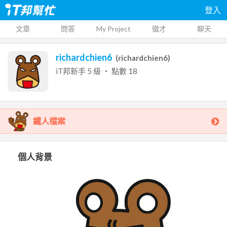
登入
文章
問答
My Project
徵才
聊天
richardchien6
(
richardchien6
)
iT邦新手
5
級 ‧ 點數
18
鐵人檔案
個人背景