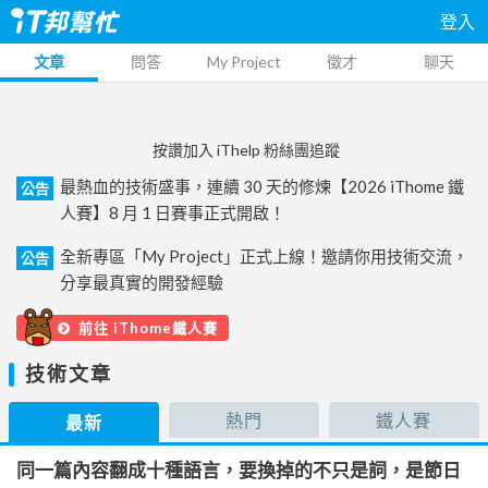
登入
文章
問答
My Project
徵才
聊天
按讚加入 iThelp 粉絲團追蹤
最熱血的技術盛事，連續 30 天的修煉【2026 iThome 鐵
公告
人賽】8 月 1 日賽事正式開啟！
全新專區「My Project」正式上線！邀請你用技術交流，
公告
分享最真實的開發經驗
前往 iThome鐵人賽
技術文章
熱門
鐵人賽
最新
同一篇內容翻成十種語言，要換掉的不只是詞，是節日