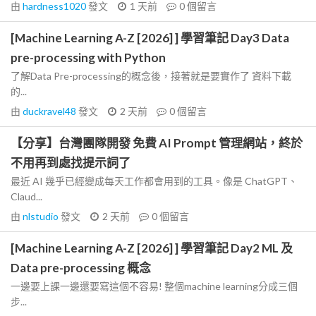
由
hardness1020
發文
1 天前
0
個留言
[Machine Learning A-Z [2026] ] 學習筆記 Day3 Data
pre-processing with Python
了解Data Pre-processing的概念後，接著就是要實作了 資料下載
的...
由
duckravel48
發文
2 天前
0
個留言
【分享】台灣團隊開發 免費 AI Prompt 管理網站，終於
不用再到處找提示詞了
最近 AI 幾乎已經變成每天工作都會用到的工具。像是 ChatGPT、
Claud...
由
nlstudio
發文
2 天前
0
個留言
[Machine Learning A-Z [2026] ] 學習筆記 Day2 ML 及
Data pre-processing 概念
一邊要上課一邊還要寫這個不容易! 整個machine learning分成三個
步...