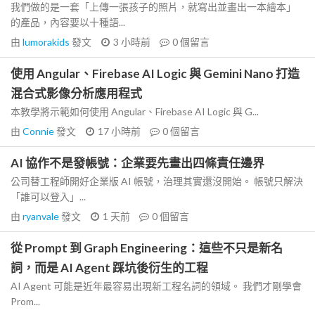
我們做的是一套「上傳一張孩子的照片，就寫出並畫出一本繪本」
的產品，內容要以十種語...
由
lumorakids
發文
3 小時前
0
個留言
使用 Angular、Firebase AI Logic 與 Gemini Nano 打造
混合式影像分析應用程式
本教學將示範如何使用 Angular、Firebase AI Logic 與 G...
由
Connie
發文
17 小時前
0
個留言
AI 協作不是發帳號：企業要先畫出四條責任邊界
公司替工程師開好企業版 AI 帳號，治理其實還沒開始。 帳號只解決
「誰可以登入」...
由
ryanvale
發文
1 天前
0
個留言
從 Prompt 到 Graph Engineering：這些不只是新名
詞，而是 AI Agent 踩坑後衍生的工程
AI Agent 可能是近年最容易出現新工程名詞的領域。 我們才剛學會
Prom...