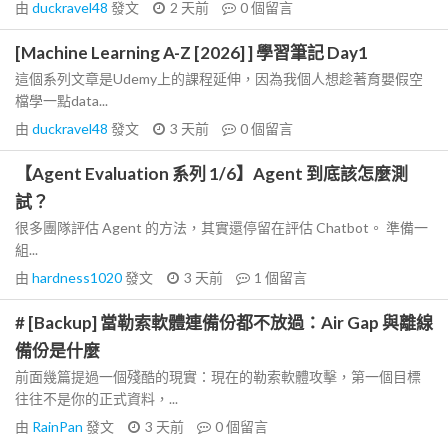
由
duckravel48
發文
2 天前
0
個留言
[Machine Learning A-Z [2026] ] 學習筆記 Day1
這個系列文章是Udemy上的課程延伸，因為我個人想趁著育嬰假空
檔學一點data...
由
duckravel48
發文
3 天前
0
個留言
【Agent Evaluation 系列 1/6】Agent 到底該怎麼測
試？
很多團隊評估 Agent 的方法，其實還停留在評估 Chatbot。 準備一
組...
由
hardness1020
發文
3 天前
1
個留言
# [Backup] 當勒索軟體連備份都不放過：Air Gap 與離線
備份是什麼
前面幾篇提過一個殘酷的現實：現在的勒索軟體攻擊，第一個目標
往往不是你的正式資料，...
由
RainPan
發文
3 天前
0
個留言