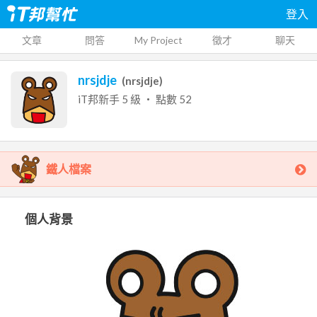
登入
文章
問答
My Project
徵才
聊天
nrsjdje
(
nrsjdje
)
iT邦新手
5
級 ‧ 點數
52
鐵人檔案
個人背景