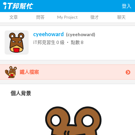
登入
文章
問答
My Project
徵才
聊天
cyeehoward
(
cyeehoward
)
iT邦見習生
0
級 ‧ 點數
8
鐵人檔案
個人背景