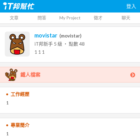
登入
文章
問答
My Project
徵才
聊天
movistar
(
movistar
)
iT邦新手
5
級 ‧ 點數
48
1
1
1
鐵人檔案
工作經歷
1
專業簡介
1