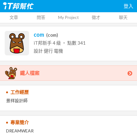
登入
文章
問答
My Project
徵才
聊天
com
(
com
)
iT邦新手
4
級 ‧ 點數
341
設計
健行
電機
鐵人檔案
工作經歷
景祥設計師
專業簡介
DREAMWEAR