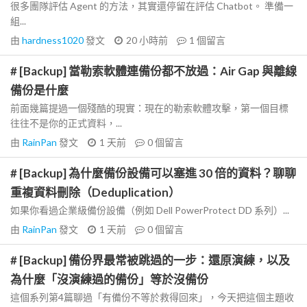
很多團隊評估 Agent 的方法，其實還停留在評估 Chatbot。 準備一
組...
由
hardness1020
發文
20 小時前
1
個留言
# [Backup] 當勒索軟體連備份都不放過：Air Gap 與離線
備份是什麼
前面幾篇提過一個殘酷的現實：現在的勒索軟體攻擊，第一個目標
往往不是你的正式資料，...
由
RainPan
發文
1 天前
0
個留言
# [Backup] 為什麼備份設備可以塞進 30 倍的資料？聊聊
重複資料刪除（Deduplication）
如果你看過企業級備份設備（例如 Dell PowerProtect DD 系列）...
由
RainPan
發文
1 天前
0
個留言
# [Backup] 備份界最常被跳過的一步：還原演練，以及
為什麼「沒演練過的備份」等於沒備份
這個系列第4篇聊過「有備份不等於救得回來」，今天把這個主題收