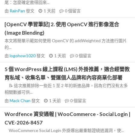
尾：怎麼確定救得回來...
由
RainPan
發文
1 天前
0
個留言
[OpenCV 學習筆記] 2. 使用 OpenCV 進行影像混合
(Image Blending)
本文將簡單示範如何使用 OpenCV 的 addWeighted 方法進行圖片
的...
由
logohow1020
發文
1 天前
0
個留言
5 個 WordPress 線上課程 (LMS) 外掛推薦，適合經營教
育私域、收集名單、營運個人品牌和內容商業化部署
📝 這次推薦排除一些近 1 至 2 年的新進品牌，因為它們沒有太多
相關數據可供...
由
Mack Chan
發文
1 天前
0
個留言
Wordfence 資安通報 | WooCommerce - Social Login |
CVE-2026-8457
WooCommerce Social Login 外掛爆出嚴重驗證繞過漏洞，使...