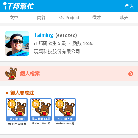
登入
文章
問答
My Project
徵才
聊天
Taiming
(
eefozeo
)
iT邦研究生
5
級 ‧ 點數
1636
現觀科技股份有限公司
鐵人檔案
鐵人賽成就