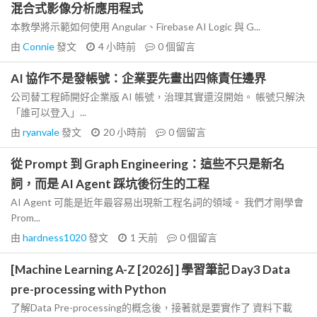
混合式影像分析應用程式
本教學將示範如何使用 Angular、Firebase AI Logic 與 G...
由
Connie
發文
4 小時前
0
個留言
AI 協作不是發帳號：企業要先畫出四條責任邊界
公司替工程師開好企業版 AI 帳號，治理其實還沒開始。 帳號只解決
「誰可以登入」...
由
ryanvale
發文
20 小時前
0
個留言
從 Prompt 到 Graph Engineering：這些不只是新名
詞，而是 AI Agent 踩坑後衍生的工程
AI Agent 可能是近年最容易出現新工程名詞的領域。 我們才剛學會
Prom...
由
hardness1020
發文
1 天前
0
個留言
[Machine Learning A-Z [2026] ] 學習筆記 Day3 Data
pre-processing with Python
了解Data Pre-processing的概念後，接著就是要實作了 資料下載