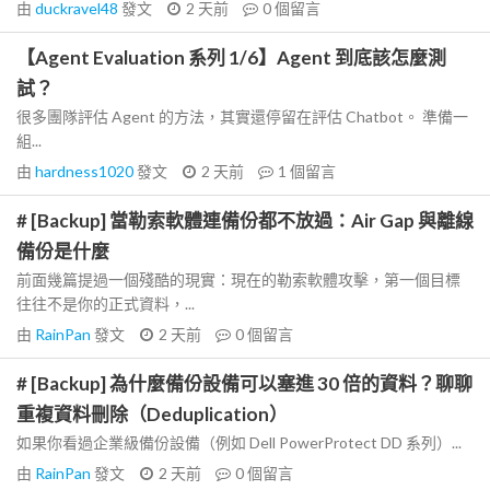
由
duckravel48
發文
2 天前
0
個留言
【Agent Evaluation 系列 1/6】Agent 到底該怎麼測
試？
很多團隊評估 Agent 的方法，其實還停留在評估 Chatbot。 準備一
組...
由
hardness1020
發文
2 天前
1
個留言
# [Backup] 當勒索軟體連備份都不放過：Air Gap 與離線
備份是什麼
前面幾篇提過一個殘酷的現實：現在的勒索軟體攻擊，第一個目標
往往不是你的正式資料，...
由
RainPan
發文
2 天前
0
個留言
# [Backup] 為什麼備份設備可以塞進 30 倍的資料？聊聊
重複資料刪除（Deduplication）
如果你看過企業級備份設備（例如 Dell PowerProtect DD 系列）...
由
RainPan
發文
2 天前
0
個留言