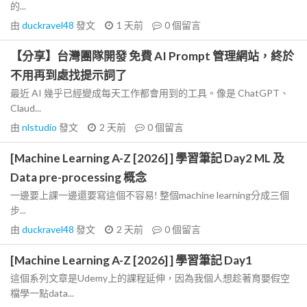
的...
由
duckravel48
發文
1 天前
0
個留言
【分享】台灣團隊開發 免費 AI Prompt 管理網站，終於
不用再到處找提示詞了
最近 AI 幾乎已經變成每天工作都會用到的工具。像是 ChatGPT、
Claud...
由
nlstudio
發文
2 天前
0
個留言
[Machine Learning A-Z [2026] ] 學習筆記 Day2 ML 及
Data pre-processing 概念
一邊要上課一邊還要寫這個不容易! 整個machine learning分成三個
步...
由
duckravel48
發文
2 天前
0
個留言
[Machine Learning A-Z [2026] ] 學習筆記 Day1
這個系列文章是Udemy上的課程延伸，因為我個人想趁著育嬰假空
檔學一點data...