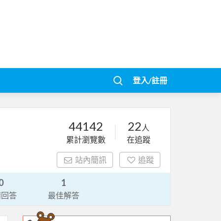
登入/註冊
44142
22
人
累計瀏覽數
在追蹤
站內簡訊
追蹤
0
1
請回答
最佳解答