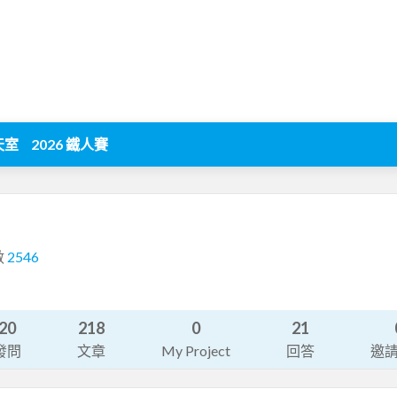
天室
2026 鐵人賽
數
2546
20
218
0
21
發問
文章
My Project
回答
邀