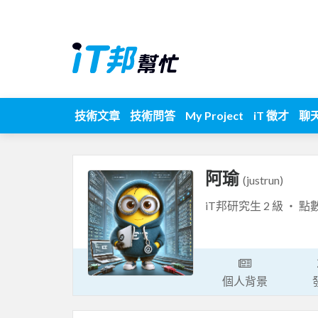
技術文章
技術問答
My Project
iT 徵才
聊
阿瑜
(justrun)
iT邦研究生 2 級 ‧ 點
個人背景