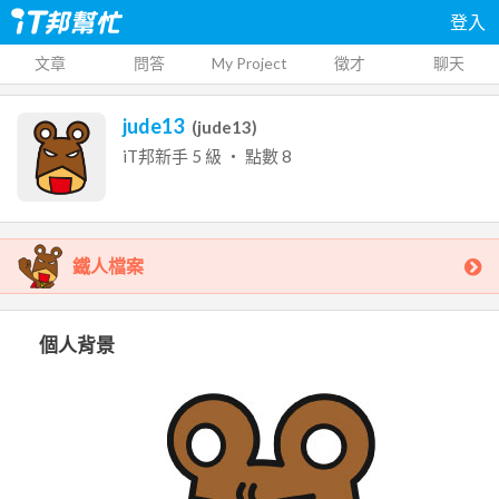
登入
文章
問答
My Project
徵才
聊天
jude13
(
jude13
)
iT邦新手
5
級 ‧ 點數
8
鐵人檔案
個人背景