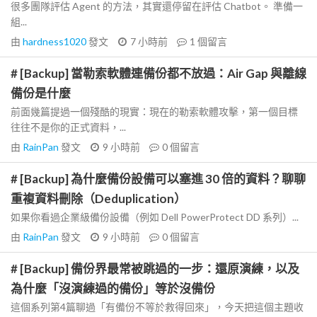
很多團隊評估 Agent 的方法，其實還停留在評估 Chatbot。 準備一
組...
由
hardness1020
發文
7 小時前
1
個留言
# [Backup] 當勒索軟體連備份都不放過：Air Gap 與離線
備份是什麼
前面幾篇提過一個殘酷的現實：現在的勒索軟體攻擊，第一個目標
往往不是你的正式資料，...
由
RainPan
發文
9 小時前
0
個留言
# [Backup] 為什麼備份設備可以塞進 30 倍的資料？聊聊
重複資料刪除（Deduplication）
如果你看過企業級備份設備（例如 Dell PowerProtect DD 系列）...
由
RainPan
發文
9 小時前
0
個留言
# [Backup] 備份界最常被跳過的一步：還原演練，以及
為什麼「沒演練過的備份」等於沒備份
這個系列第4篇聊過「有備份不等於救得回來」，今天把這個主題收