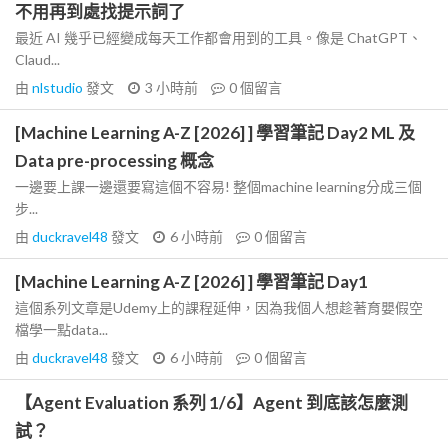
不用再到處找提示詞了
最近 AI 幾乎已經變成每天工作都會用到的工具。像是 ChatGPT、
Claud...
由
nlstudio
發文
3 小時前
0
個留言
[Machine Learning A-Z [2026] ] 學習筆記 Day2 ML 及
Data pre-processing 概念
一邊要上課一邊還要寫這個不容易! 整個machine learning分成三個
步...
由
duckravel48
發文
6 小時前
0
個留言
[Machine Learning A-Z [2026] ] 學習筆記 Day1
這個系列文章是Udemy上的課程延伸，因為我個人想趁著育嬰假空
檔學一點data...
由
duckravel48
發文
6 小時前
0
個留言
【Agent Evaluation 系列 1/6】Agent 到底該怎麼測
試？