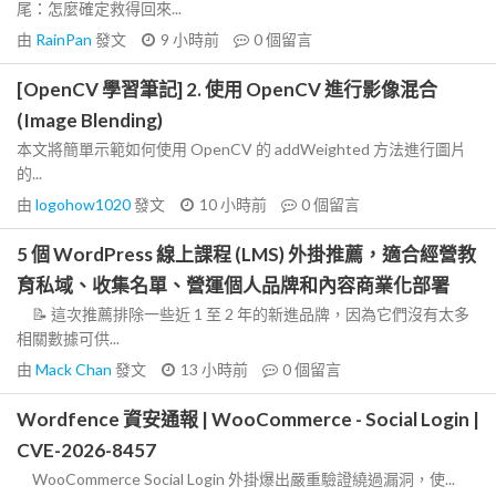
尾：怎麼確定救得回來...
由
RainPan
發文
9 小時前
0
個留言
[OpenCV 學習筆記] 2. 使用 OpenCV 進行影像混合
(Image Blending)
本文將簡單示範如何使用 OpenCV 的 addWeighted 方法進行圖片
的...
由
logohow1020
發文
10 小時前
0
個留言
5 個 WordPress 線上課程 (LMS) 外掛推薦，適合經營教
育私域、收集名單、營運個人品牌和內容商業化部署
📝 這次推薦排除一些近 1 至 2 年的新進品牌，因為它們沒有太多
相關數據可供...
由
Mack Chan
發文
13 小時前
0
個留言
Wordfence 資安通報 | WooCommerce - Social Login |
CVE-2026-8457
WooCommerce Social Login 外掛爆出嚴重驗證繞過漏洞，使...