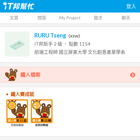
登入
文章
問答
My Project
徵才
聊天
RURU Tseng
(
xsw
)
iT邦新手
2
級 ‧ 點數
1154
前端工程師
國立屏東大學
文化創意產業學系
鐵人檔案
鐵人賽成就