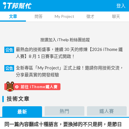
登入
文章
問答
My Project
徵才
聊天
按讚加入 iThelp 粉絲團追蹤
最熱血的技術盛事，連續 30 天的修煉【2026 iThome 鐵
公告
人賽】8 月 1 日賽事正式開啟！
全新專區「My Project」正式上線！邀請你用技術交流，
公告
分享最真實的開發經驗
前往 iThome鐵人賽
技術文章
熱門
鐵人賽
最新
同一篇內容翻成十種語言，要換掉的不只是詞，是節日