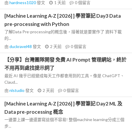
由
hardness1020
發文
1 天前
0
個留言
[Machine Learning A-Z [2026] ] 學習筆記 Day3 Data
pre-processing with Python
了解Data Pre-processing的概念後，接著就是要實作了 資料下載
的...
由
duckravel48
發文
2 天前
0
個留言
【分享】台灣團隊開發 免費 AI Prompt 管理網站，終於
不用再到處找提示詞了
最近 AI 幾乎已經變成每天工作都會用到的工具。像是 ChatGPT、
Claud...
由
nlstudio
發文
2 天前
0
個留言
[Machine Learning A-Z [2026] ] 學習筆記 Day2 ML 及
Data pre-processing 概念
一邊要上課一邊還要寫這個不容易! 整個machine learning分成三個
步...