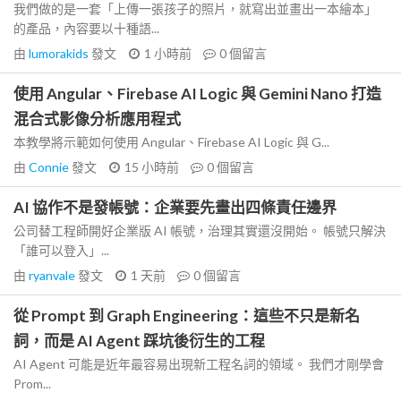
我們做的是一套「上傳一張孩子的照片，就寫出並畫出一本繪本」
的產品，內容要以十種語...
由
lumorakids
發文
1 小時前
0
個留言
使用 Angular、Firebase AI Logic 與 Gemini Nano 打造
混合式影像分析應用程式
本教學將示範如何使用 Angular、Firebase AI Logic 與 G...
由
Connie
發文
15 小時前
0
個留言
AI 協作不是發帳號：企業要先畫出四條責任邊界
公司替工程師開好企業版 AI 帳號，治理其實還沒開始。 帳號只解決
「誰可以登入」...
由
ryanvale
發文
1 天前
0
個留言
從 Prompt 到 Graph Engineering：這些不只是新名
詞，而是 AI Agent 踩坑後衍生的工程
AI Agent 可能是近年最容易出現新工程名詞的領域。 我們才剛學會
Prom...