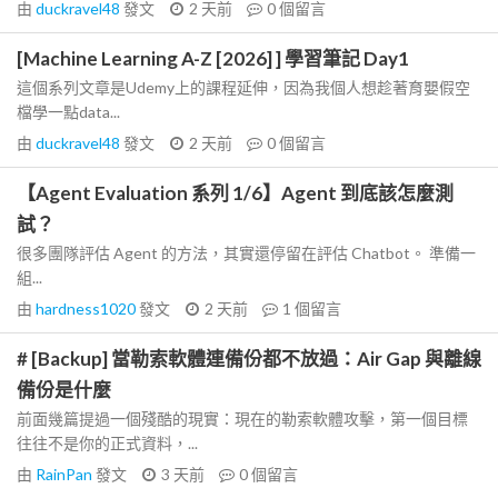
由
duckravel48
發文
2 天前
0
個留言
[Machine Learning A-Z [2026] ] 學習筆記 Day1
這個系列文章是Udemy上的課程延伸，因為我個人想趁著育嬰假空
檔學一點data...
由
duckravel48
發文
2 天前
0
個留言
【Agent Evaluation 系列 1/6】Agent 到底該怎麼測
試？
很多團隊評估 Agent 的方法，其實還停留在評估 Chatbot。 準備一
組...
由
hardness1020
發文
2 天前
1
個留言
# [Backup] 當勒索軟體連備份都不放過：Air Gap 與離線
備份是什麼
前面幾篇提過一個殘酷的現實：現在的勒索軟體攻擊，第一個目標
往往不是你的正式資料，...
由
RainPan
發文
3 天前
0
個留言