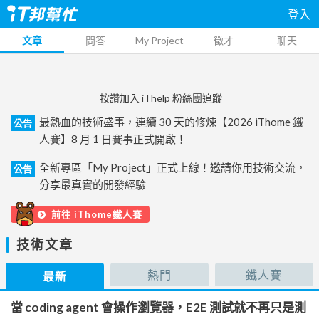
登入
文章
問答
My Project
徵才
聊天
按讚加入 iThelp 粉絲團追蹤
最熱血的技術盛事，連續 30 天的修煉【2026 iThome 鐵
公告
人賽】8 月 1 日賽事正式開啟！
全新專區「My Project」正式上線！邀請你用技術交流，
公告
分享最真實的開發經驗
前往 iThome鐵人賽
技術文章
熱門
鐵人賽
最新
當 coding agent 會操作瀏覽器，E2E 測試就不再只是測