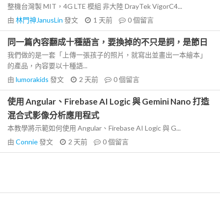
整機台灣製 MIT，4G LTE 模組 非大陸 DrayTek VigorC4...
由
林門神JanusLin
發文
1 天前
0
個留言
同一篇內容翻成十種語言，要換掉的不只是詞，是節日
我們做的是一套「上傳一張孩子的照片，就寫出並畫出一本繪本」
的產品，內容要以十種語...
由
lumorakids
發文
2 天前
0
個留言
使用 Angular、Firebase AI Logic 與 Gemini Nano 打造
混合式影像分析應用程式
本教學將示範如何使用 Angular、Firebase AI Logic 與 G...
由
Connie
發文
2 天前
0
個留言