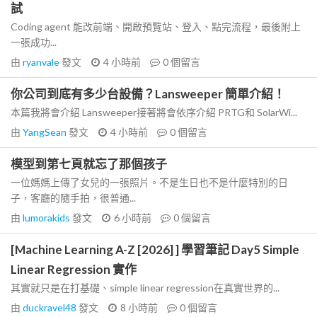
試
Coding agent 能改前端、開啟預覽站、登入、點完流程，最後附上
一張成功...
由
ryanvale
發文
4 小時前
0
個留言
你公司到底有多少台設備？Lansweeper 簡單介紹！
本篇我將會介紹 Lansweeper接著將會依序介紹 PRTG和 SolarWi...
由
YangSean
發文
4 小時前
0
個留言
模型到第七頁就忘了那個孩子
一位媽媽上傳了女兒的一張照片。不是生日也不是什麼特別的日
子，客廳的隨手拍，很普通...
由
lumorakids
發文
6 小時前
0
個留言
[Machine Learning A-Z [2026] ] 學習筆記 Day5 Simple
Linear Regression 實作
其實就只是在打基礎、simple linear regression在真實世界的...
由
duckravel48
發文
8 小時前
0
個留言