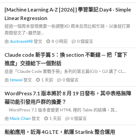
[Machine Learning A-Z [2026] ] 學習筆記 Day4 - Simple
Linear Regression
經過一個周末發現需要一些調整XD 周末反而比較忙碌，以後就打算
周間發文了~雖然是...
由
duckravel48
發文
8 小時前
0
個留言
Claude code 新手篇 5：換 section 不斷線 — 把「當下
進度」交接給下一個對話
這是「Claude Code 實戰手冊」系列的第五篇(G5)。G3 講了 CL...
由
timwei
發文
1 天前
0
個留言
WordPress 7.1 版本將於 8 月 19 日發布，其中表格無障
礙功能引發用戶群的擔憂？
WordPress 7.1 版本會變更 HTML 裡的 Table 的結構，其...
由
Mack Chan
發文
1 天前
0
個留言
船舶應用，近海 4G LTE，航運 Starlink 整合運用