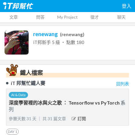
登入
文章
問答
My Project
徵才
聊天
renewang
(
renewang
)
iT邦新手
5
級 ‧ 點數
180
鐵人檔案
iT 邦幫忙鐵人賽
回列表
AI & Data
深度學習裡的冰與火之歌 ： Tensorflow vs PyTorch
系
列
參賽天數
31
天
｜
共
31
篇文章
訂閱
DAY
1