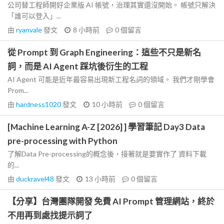
公司替工程師開好企業版 AI 帳號，治理其實還沒開始。 帳號只解決
「誰可以登入」...
由
ryanvale
發文
8 小時前
0
個留言
從 Prompt 到 Graph Engineering：這些不只是新名
詞，而是 AI Agent 踩坑後衍生的工程
AI Agent 可能是近年最容易出現新工程名詞的領域。 我們才剛學會
Prom...
由
hardness1020
發文
10 小時前
0
個留言
[Machine Learning A-Z [2026] ] 學習筆記 Day3 Data
pre-processing with Python
了解Data Pre-processing的概念後，接著就是要實作了 資料下載
的...
由
duckravel48
發文
13 小時前
0
個留言
【分享】台灣團隊開發 免費 AI Prompt 管理網站，終於
不用再到處找提示詞了