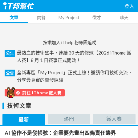
登入
文章
問答
My Project
徵才
聊天
按讚加入 iThelp 粉絲團追蹤
最熱血的技術盛事，連續 30 天的修煉【2026 iThome 鐵
公告
人賽】8 月 1 日賽事正式開啟！
全新專區「My Project」正式上線！邀請你用技術交流，
公告
分享最真實的開發經驗
前往 iThome鐵人賽
技術文章
熱門
鐵人賽
最新
AI 協作不是發帳號：企業要先畫出四條責任邊界