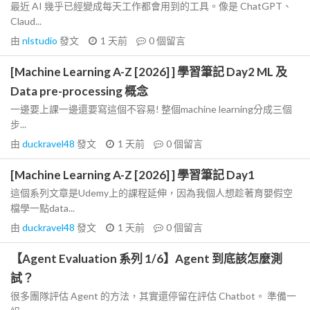
最近 AI 幾乎已經變成每天工作都會用到的工具。像是 ChatGPT、
Claud...
由
nlstudio
發文
1 天前
0
個留言
[Machine Learning A-Z [2026] ] 學習筆記 Day2 ML 及
Data pre-processing 概念
一邊要上課一邊還要寫這個不容易! 整個machine learning分成三個
步...
由
duckravel48
發文
1 天前
0
個留言
[Machine Learning A-Z [2026] ] 學習筆記 Day1
這個系列文章是Udemy上的課程延伸，因為我個人想趁著育嬰假空
檔學一點data...
由
duckravel48
發文
1 天前
0
個留言
【Agent Evaluation 系列 1/6】Agent 到底該怎麼測
試？
很多團隊評估 Agent 的方法，其實還停留在評估 Chatbot。 準備一