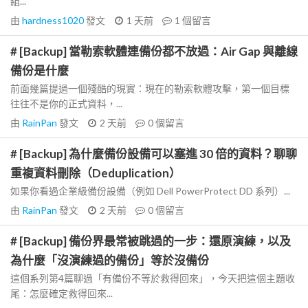
組...
由
hardness1020
發文
1 天前
1
個留言
# [Backup] 當勒索軟體連備份都不放過：Air Gap 與離線
備份是什麼
前面幾篇提過一個殘酷的現實：現在的勒索軟體攻擊，第一個目標
往往不是你的正式資料，...
由
RainPan
發文
2 天前
0
個留言
# [Backup] 為什麼備份設備可以塞進 30 倍的資料？聊聊
重複資料刪除（Deduplication）
如果你看過企業級備份設備（例如 Dell PowerProtect DD 系列）...
由
RainPan
發文
2 天前
0
個留言
# [Backup] 備份界最常被跳過的一步：還原演練，以及
為什麼「沒演練過的備份」等於沒備份
這個系列第4篇聊過「有備份不等於救得回來」，今天把這個主題收
尾：怎麼確定救得回來...