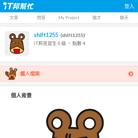
登入
文章
問答
My Project
徵才
聊天
shift1255
(
shift1255
)
iT邦見習生
0
級 ‧ 點數
4
鐵人檔案
個人背景