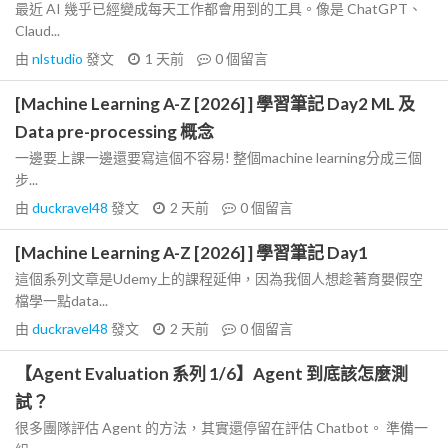
最近 AI 幾乎已經變成每天工作都會用到的工具。像是 ChatGPT、
Claud...
由
nlstudio
發文
1 天前
0
個留言
[Machine Learning A-Z [2026] ] 學習筆記 Day2 ML 及
Data pre-processing 概念
一邊要上課一邊還要寫這個不容易! 整個machine learning分成三個
步...
由
duckravel48
發文
2 天前
0
個留言
[Machine Learning A-Z [2026] ] 學習筆記 Day1
這個系列文章是Udemy上的課程延伸，因為我個人想趁著育嬰假空
檔學一點data...
由
duckravel48
發文
2 天前
0
個留言
【Agent Evaluation 系列 1/6】Agent 到底該怎麼測
試？
很多團隊評估 Agent 的方法，其實還停留在評估 Chatbot。 準備一