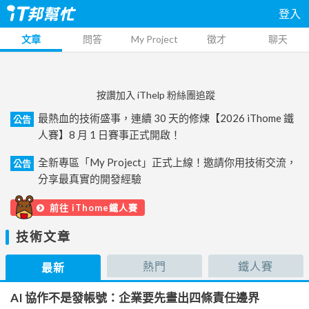
登入
文章
問答
My Project
徵才
聊天
按讚加入 iThelp 粉絲團追蹤
最熱血的技術盛事，連續 30 天的修煉【2026 iThome 鐵
公告
人賽】8 月 1 日賽事正式開啟！
全新專區「My Project」正式上線！邀請你用技術交流，
公告
分享最真實的開發經驗
前往 iThome鐵人賽
技術文章
熱門
鐵人賽
最新
AI 協作不是發帳號：企業要先畫出四條責任邊界