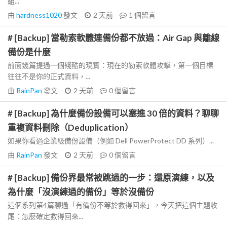
組...
由
hardness1020
發文
2 天前
1
個留言
# [Backup] 當勒索軟體連備份都不放過：Air Gap 與離線
備份是什麼
前面幾篇提過一個殘酷的現實：現在的勒索軟體攻擊，第一個目標
往往不是你的正式資料，...
由
RainPan
發文
2 天前
0
個留言
# [Backup] 為什麼備份設備可以塞進 30 倍的資料？聊聊
重複資料刪除（Deduplication）
如果你看過企業級備份設備（例如 Dell PowerProtect DD 系列）...
由
RainPan
發文
2 天前
0
個留言
# [Backup] 備份界最常被跳過的一步：還原演練，以及
為什麼「沒演練過的備份」等於沒備份
這個系列第4篇聊過「有備份不等於救得回來」，今天把這個主題收
尾：怎麼確定救得回來...