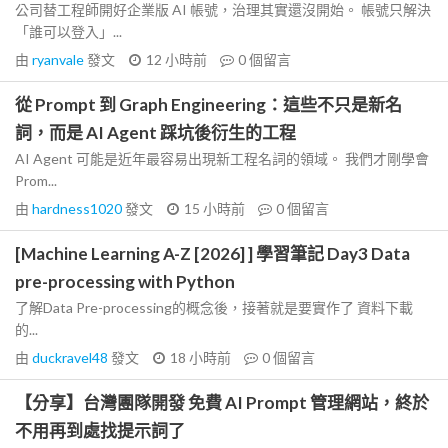
公司替工程師開好企業版 AI 帳號，治理其實還沒開始。 帳號只解決
「誰可以登入」...
由
ryanvale
發文
12 小時前
0
個留言
從 Prompt 到 Graph Engineering：這些不只是新名
詞，而是 AI Agent 踩坑後衍生的工程
AI Agent 可能是近年最容易出現新工程名詞的領域。 我們才剛學會
Prom...
由
hardness1020
發文
15 小時前
0
個留言
[Machine Learning A-Z [2026] ] 學習筆記 Day3 Data
pre-processing with Python
了解Data Pre-processing的概念後，接著就是要實作了 資料下載
的...
由
duckravel48
發文
18 小時前
0
個留言
【分享】台灣團隊開發 免費 AI Prompt 管理網站，終於
不用再到處找提示詞了