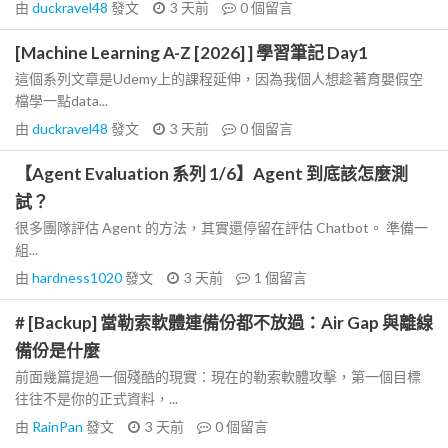
由
duckravel48
發文
3 天前
0
個留言
[Machine Learning A-Z [2026] ] 學習筆記 Day1
這個系列文章是Udemy上的課程延伸，因為我個人想趁著育嬰假空
檔學一點data...
由
duckravel48
發文
3 天前
0
個留言
【Agent Evaluation 系列 1/6】Agent 到底該怎麼測
試？
很多團隊評估 Agent 的方法，其實還停留在評估 Chatbot。 準備一
組...
由
hardness1020
發文
3 天前
1
個留言
# [Backup] 當勒索軟體連備份都不放過：Air Gap 與離線
備份是什麼
前面幾篇提過一個殘酷的現實：現在的勒索軟體攻擊，第一個目標
往往不是你的正式資料，...
由
RainPan
發文
3 天前
0
個留言