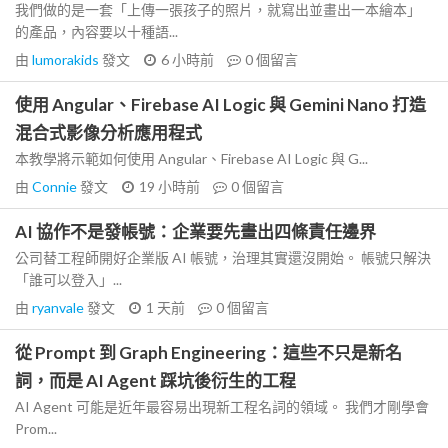
我們做的是一套「上傳一張孩子的照片，就寫出並畫出一本繪本」
的產品，內容要以十種語...
由
lumorakids
發文
6 小時前
0
個留言
使用 Angular、Firebase AI Logic 與 Gemini Nano 打造
混合式影像分析應用程式
本教學將示範如何使用 Angular、Firebase AI Logic 與 G...
由
Connie
發文
19 小時前
0
個留言
AI 協作不是發帳號：企業要先畫出四條責任邊界
公司替工程師開好企業版 AI 帳號，治理其實還沒開始。 帳號只解決
「誰可以登入」...
由
ryanvale
發文
1 天前
0
個留言
從 Prompt 到 Graph Engineering：這些不只是新名
詞，而是 AI Agent 踩坑後衍生的工程
AI Agent 可能是近年最容易出現新工程名詞的領域。 我們才剛學會
Prom...