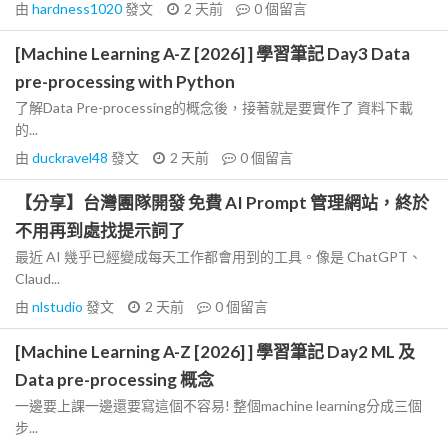
由
hardness1020
發文
2 天前
0
個留言
[Machine Learning A-Z [2026] ] 學習筆記 Day3 Data
pre-processing with Python
了解Data Pre-processing的概念後，接著就是要實作了 資料下載
的...
由
duckravel48
發文
2 天前
0
個留言
【分享】台灣團隊開發 免費 AI Prompt 管理網站，終於
不用再到處找提示詞了
最近 AI 幾乎已經變成每天工作都會用到的工具。像是 ChatGPT、
Claud...
由
nlstudio
發文
2 天前
0
個留言
[Machine Learning A-Z [2026] ] 學習筆記 Day2 ML 及
Data pre-processing 概念
一邊要上課一邊還要寫這個不容易! 整個machine learning分成三個
步...