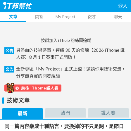
登入
文章
問答
My Project
徵才
聊天
按讚加入 iThelp 粉絲團追蹤
最熱血的技術盛事，連續 30 天的修煉【2026 iThome 鐵
公告
人賽】8 月 1 日賽事正式開啟！
全新專區「My Project」正式上線！邀請你用技術交流，
公告
分享最真實的開發經驗
前往 iThome鐵人賽
技術文章
熱門
鐵人賽
最新
同一篇內容翻成十種語言，要換掉的不只是詞，是節日