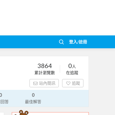
登入/註冊
3864
0
人
累計瀏覽數
在追蹤
站內簡訊
追蹤
0
0
請回答
最佳解答