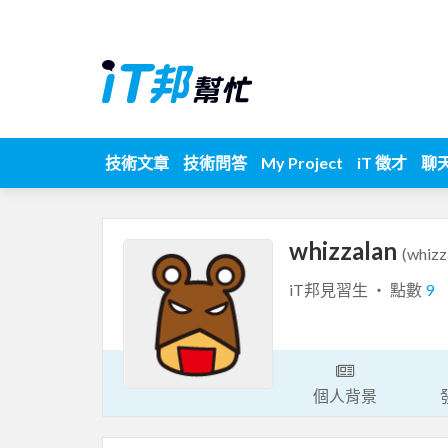
技術文章
技術問答
My Project
iT 徵才
聊
whizzalan
(whizz
iT邦見習生 ‧ 點數
9
個人背景