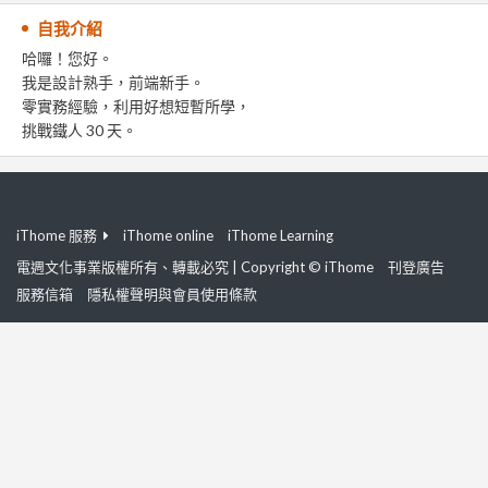
自我介紹
哈囉！您好。
我是設計熟手，前端新手。
零實務經驗，利用好想短暫所學，
挑戰鐵人 30 天。
iThome 服務
iThome online
iThome Learning
電週文化事業版權所有、轉載必究 | Copyright © iThome
刊登廣告
服務信箱
隱私權聲明與會員使用條款