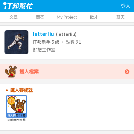
登入
文章
問答
My Project
徵才
聊天
letter liu
(
letterliu
)
iT邦新手
5
級 ‧ 點數
91
好想工作室
鐵人檔案
鐵人賽成就