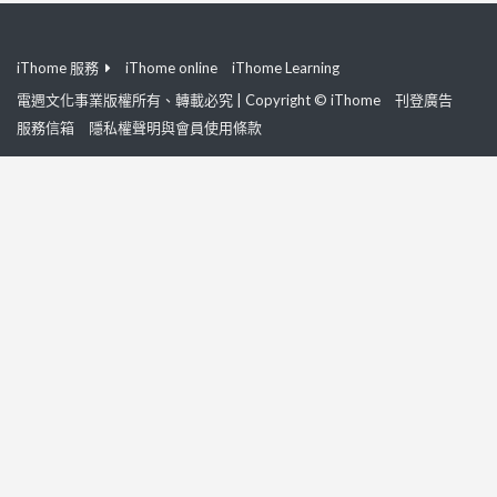
iThome 服務
iThome online
iThome Learning
電週文化事業版權所有、轉載必究 | Copyright © iThome
刊登廣告
服務信箱
隱私權聲明與會員使用條款