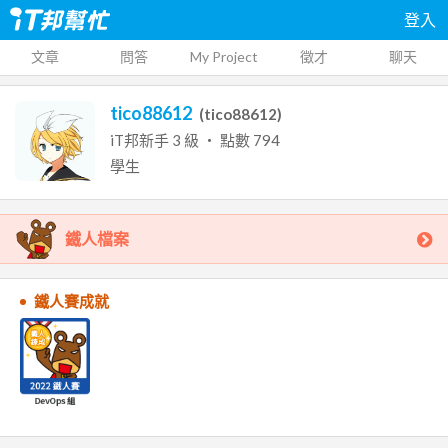
登入
文章
問答
My Project
徵才
聊天
tico88612
(
tico88612
)
iT邦新手
3
級 ‧ 點數
794
學生
鐵人檔案
鐵人賽成就