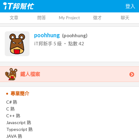
登入
文章
問答
My Project
徵才
聊天
poohhung
(
poohhung
)
iT邦新手
5
級 ‧ 點數
42
鐵人檔案
專業簡介
C# 熟
C 熟
C++ 熟
Javascript 熟
Typescript 熟
JAVA 熟