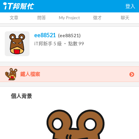
登入
文章
問答
My Project
徵才
聊天
ee88521
(
ee88521
)
iT邦新手
5
級 ‧ 點數
99
鐵人檔案
個人背景