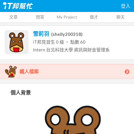
登入
文章
問答
My Project
徵才
聊天
雪莉羽
(
shelly200318
)
iT邦見習生
0
級 ‧ 點數
60
Intern
台北科技大學
資訊與財金管理系
鐵人檔案
個人背景